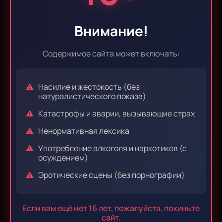
Эпизод 35
Эпизод 36
Внимание!
Содержимое сайта может включать:
Эпизод 37
Эпизод 38
Насилие и жестокость (без
натуралистического показа)
Катастрофы и аварии, вызывающие страх
Эпизод 39
Эпизод 40
Ненормативная лексика
Употребление алкоголя и наркотиков (с
осуждением)
Эпизод 41
Эпизод 42
Эротические сцены (без порнографии)
Если вам ещё нет 16 лет, пожалуйста, покиньте
Эпизод 43
Эпизод 44
сайт.