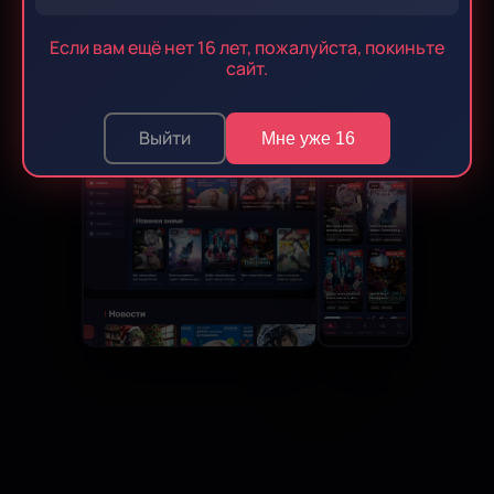
Скачать APK
Если вам ещё нет 16 лет, пожалуйста, покиньте
сайт.
v 1.1.6
·
78.4 MB
·
Android 9.0+
Выйти
Мне уже 16