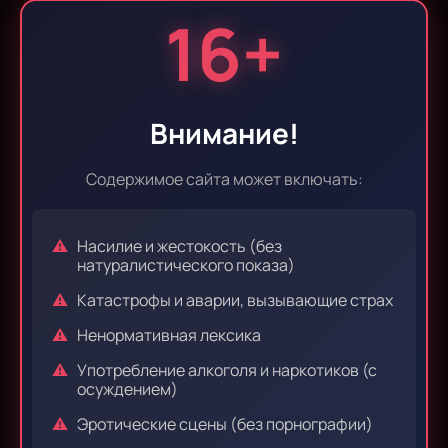
16+
приложение
Android TV
Твой мир –
аниме
Внимание!
всегда рядом
Содержимое сайта может включать:
Насилие и жестокость (без
AniDub везде, где вы есть: смотрите на телефоне
натуралистического показа)
в дороге и на большом телевизоре дома — с
Катастрофы и аварии, вызывающие страх
одним аккаунтом.
Ненормативная лексика
Одно приложение для телефона и TV.
Поддержка arm64 и arm32 — работает даже на
Употребление алкоголя и наркотиков (с
осуждением)
старых устройствах.
Эротические сцены (без порнографии)