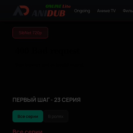
Ongoing
Аниме TV
Фил
SibNet 720р
ПЕРВЫЙ ШАГ - 23 СЕРИЯ
Все серии
В ролях
Все серии