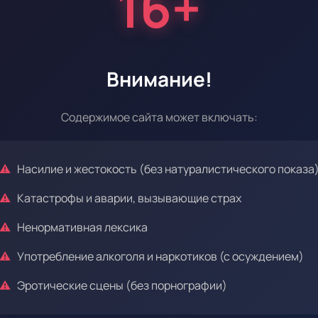
16+
Внимание!
Эпизод 35
Содержимое сайта может включать:
Насилие и жестокость (без натуралистического показа
Эпизод 39
Катастрофы и аварии, вызывающие страх
Ненормативная лексика
Употребление алкоголя и наркотиков (с осуждением)
Эротические сцены (без порнографии)
Эпизод 43