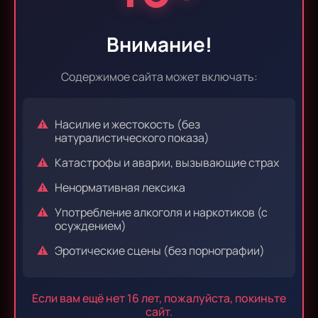
Эпизод 35
Эпизод 36
Внимание!
Содержимое сайта может включать:
Эпизод 37
Эпизод 38
Насилие и жестокость (без
натуралистического показа)
Катастрофы и аварии, вызывающие страх
Эпизод 39
Эпизод 40
Ненормативная лексика
Употребление алкоголя и наркотиков (с
осуждением)
Эпизод 41
Эпизод 42
Эротические сцены (без порнографии)
Если вам ещё нет 16 лет, пожалуйста, покиньте
Эпизод 43
Эпизод 44
сайт.