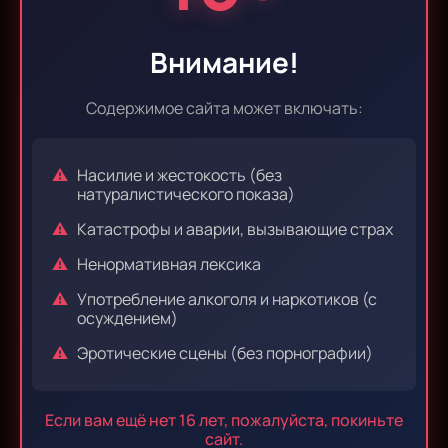
Эпизод 35
Эпизод 36
Внимание!
Содержимое сайта может включать:
Эпизод 37
Эпизод 38
Насилие и жестокость (без
натуралистического показа)
Катастрофы и аварии, вызывающие страх
Эпизод 39
Эпизод 40
Ненормативная лексика
Употребление алкоголя и наркотиков (с
осуждением)
Эпизод 41
Эпизод 42
Эротические сцены (без порнографии)
Если вам ещё нет 16 лет, пожалуйста, покиньте
Эпизод 43
Эпизод 44
сайт.