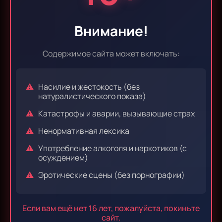
Эпизод 35
Эпизод 36
Внимание!
Содержимое сайта может включать:
Эпизод 37
Эпизод 38
Насилие и жестокость (без
натуралистического показа)
Катастрофы и аварии, вызывающие страх
Эпизод 39
Эпизод 40
Ненормативная лексика
Употребление алкоголя и наркотиков (с
осуждением)
Эпизод 41
Эпизод 42
Эротические сцены (без порнографии)
Если вам ещё нет 16 лет, пожалуйста, покиньте
Эпизод 43
Эпизод 44
сайт.