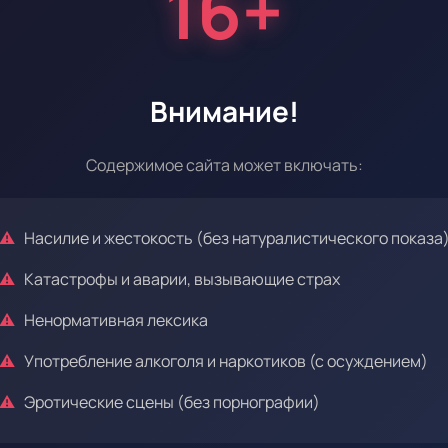
16+
Внимание!
Эпизод 35
Содержимое сайта может включать:
Насилие и жестокость (без натуралистического показа
Эпизод 39
Катастрофы и аварии, вызывающие страх
Ненормативная лексика
Употребление алкоголя и наркотиков (с осуждением)
Эротические сцены (без порнографии)
Эпизод 43