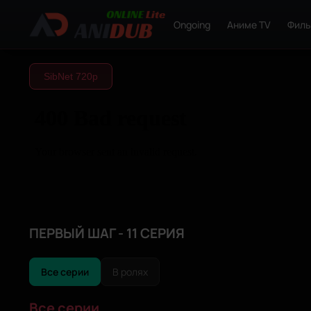
Ongoing
Аниме TV
Фил
SibNet 720р
ПЕРВЫЙ ШАГ - 11 СЕРИЯ
Все серии
В ролях
Все серии