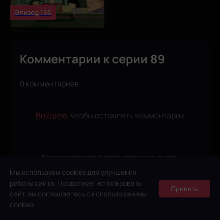
Эпизод 155
Комментарии к серии 89
0 комментариев
Войдите
, чтобы оставлять комментарии
Комментариев к этой серии пока нет.
Будьте первым!
Мы используем cookies для улучшения
работы сайта. Продолжая использовать
Принять
сайт, вы соглашаетесь с использованием
cookies.