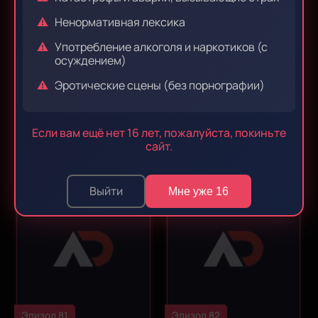
Ненормативная лексика
Употребление алкоголя и наркотиков (с
осуждением)
Эротические сцены (без порнографии)
Эпизод 79
Эпизод 80
Если вам ещё нет 16 лет, пожалуйста, покиньте
сайт.
Выйти
Мне уже 16
Эпизод 81
Эпизод 82