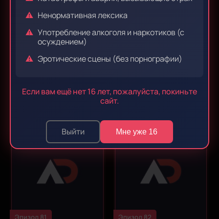
Ненормативная лексика
Употребление алкоголя и наркотиков (с
осуждением)
Эротические сцены (без порнографии)
Эпизод 79
Эпизод 80
Если вам ещё нет 16 лет, пожалуйста, покиньте
сайт.
Выйти
Мне уже 16
Эпизод 81
Эпизод 82