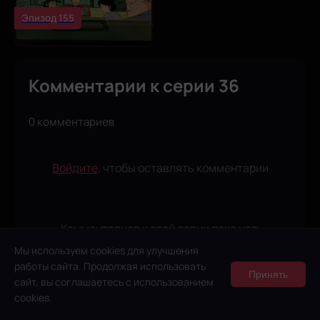
Эпизод 155
Комментарии к серии 36
0 комментариев
Войдите
, чтобы оставлять комментарии
Комментариев к этой серии пока нет.
Будьте первым!
Мы используем cookies для улучшения
работы сайта. Продолжая использовать
Принять
сайт, вы соглашаетесь с использованием
cookies.