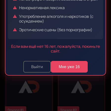
Ненормативная лексика
Употребление алкоголя и наркотиков (с
осуждением)
Эротические сцены (без порнографии)
Эпизод 79
Эпизод 80
Если вам ещё нет 16 лет, пожалуйста, покиньте
сайт.
Выйти
Мне уже 16
Эпизод 81
Эпизод 82