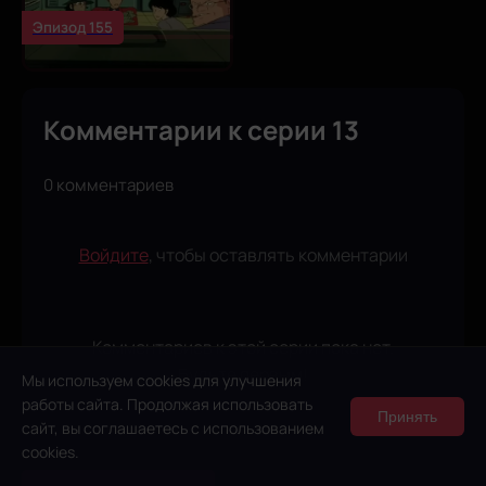
Эпизод 155
Комментарии к серии 13
0 комментариев
Войдите
, чтобы оставлять комментарии
Комментариев к этой серии пока нет.
Будьте первым!
Мы используем cookies для улучшения
работы сайта. Продолжая использовать
Принять
сайт, вы соглашаетесь с использованием
cookies.