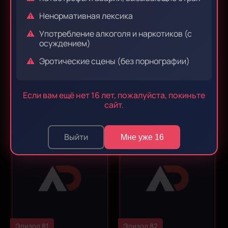
Ненормативная лексика
Употребление алкоголя и наркотиков (с
осуждением)
Эротические сцены (без порнографии)
Эпизод 79
Эпизод 80
Если вам ещё нет 16 лет, пожалуйста, покиньте
сайт.
Выйти
Мне уже 16
Эпизод 81
Эпизод 82