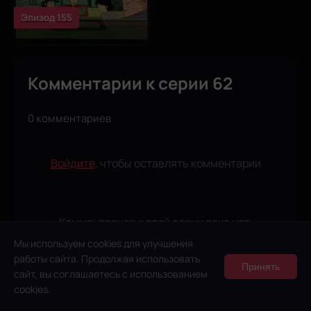
Эпизод 155
Комментарии к серии 62
0 комментариев
Войдите
, чтобы оставлять комментарии
Комментариев к этой серии пока нет.
Будьте первым!
Мы используем cookies для улучшения
работы сайта. Продолжая использовать
Принять
сайт, вы соглашаетесь с использованием
cookies.