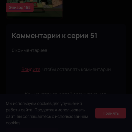
Эпизод 155
Комментарии к серии 51
0 комментариев
Войдите
, чтобы оставлять комментарии
Комментариев к этой серии пока нет.
Будьте первым!
Мы используем cookies для улучшения
работы сайта. Продолжая использовать
Принять
сайт, вы соглашаетесь с использованием
cookies.