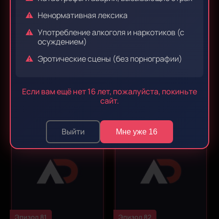
Ненормативная лексика
Употребление алкоголя и наркотиков (с
осуждением)
Эротические сцены (без порнографии)
Эпизод 79
Эпизод 80
Если вам ещё нет 16 лет, пожалуйста, покиньте
сайт.
Выйти
Мне уже 16
Эпизод 81
Эпизод 82