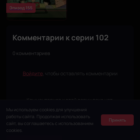
Эпизод 155
Комментарии к серии 102
0 комментариев
Войдите
, чтобы оставлять комментарии
Комментариев к этой серии пока нет.
Будьте первым!
Мы используем cookies для улучшения
работы сайта. Продолжая использовать
Принять
сайт, вы соглашаетесь с использованием
cookies.