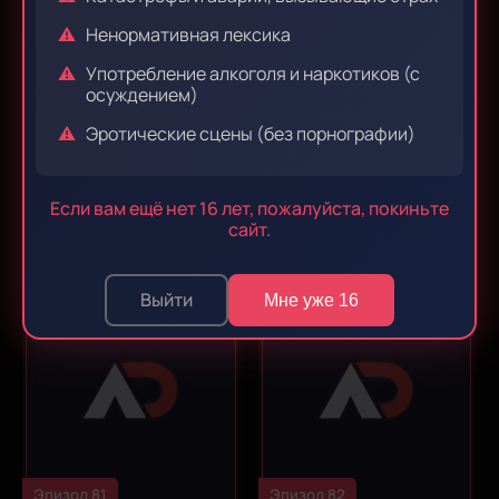
Ненормативная лексика
Употребление алкоголя и наркотиков (с
осуждением)
Эротические сцены (без порнографии)
Эпизод 79
Эпизод 80
Если вам ещё нет 16 лет, пожалуйста, покиньте
сайт.
Выйти
Мне уже 16
Эпизод 81
Эпизод 82