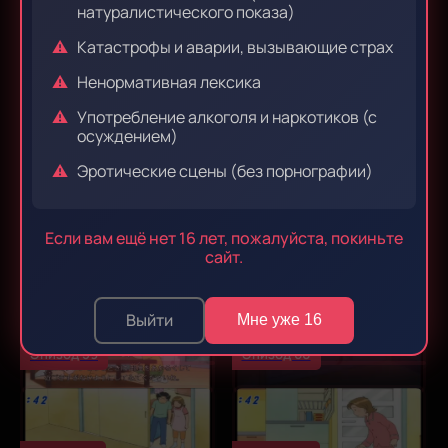
натуралистического показа)
Катастрофы и аварии, вызывающие страх
Эпизод 53
Эпизод 54
Ненормативная лексика
Употребление алкоголя и наркотиков (с
осуждением)
Эпизод 55
Эпизод 56
Эротические сцены (без порнографии)
Если вам ещё нет 16 лет, пожалуйста, покиньте
Эпизод 57
Эпизод 58
сайт.
Выйти
Мне уже 16
Эпизод 59
Эпизод 60