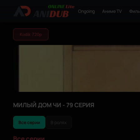
Ongoing
Аниме TV
Фил
Kodik 720р
МИЛЫЙ ДОМ ЧИ - 79 СЕРИЯ
Все серии
В ролях
Все серии