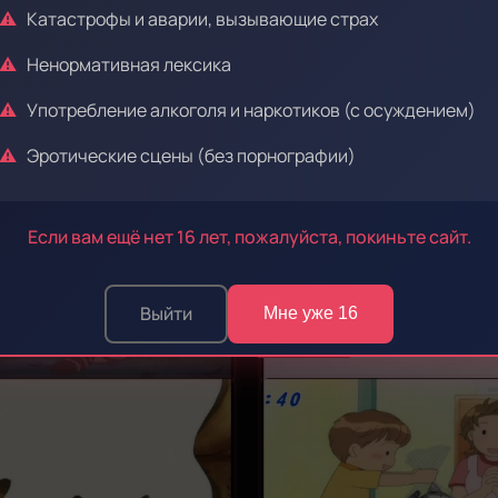
Катастрофы и аварии, вызывающие страх
Ненормативная лексика
Употребление алкоголя и наркотиков (с осуждением)
Эротические сцены (без порнографии)
Эпизод 47
Если вам ещё нет 16 лет, пожалуйста, покиньте сайт.
Выйти
Мне уже 16
Эпизод 51