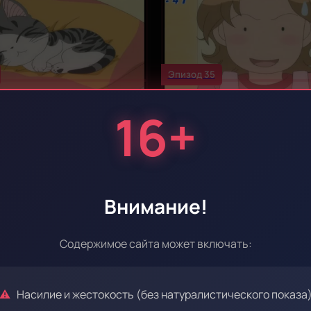
Эпизод 35
16+
Эпизод 39
Внимание!
Содержимое сайта может включать:
Насилие и жестокость (без натуралистического показа
Эпизод 43