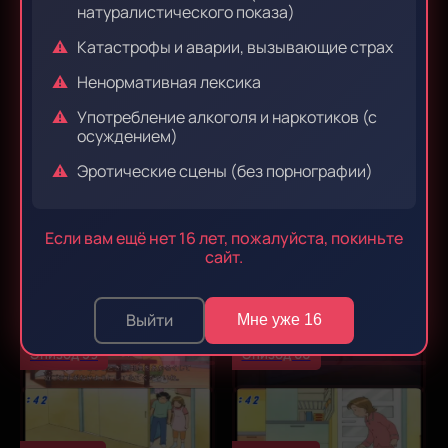
натуралистического показа)
Катастрофы и аварии, вызывающие страх
Эпизод 53
Эпизод 54
Ненормативная лексика
Употребление алкоголя и наркотиков (с
осуждением)
Эпизод 55
Эпизод 56
Эротические сцены (без порнографии)
Если вам ещё нет 16 лет, пожалуйста, покиньте
Эпизод 57
Эпизод 58
сайт.
Выйти
Мне уже 16
Эпизод 59
Эпизод 60