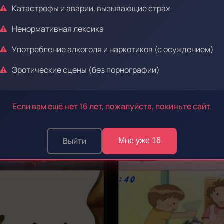
Катастрофы и аварии, вызывающие страх
Ненормативная лексика
Употребление алкоголя и наркотиков (с осуждением)
Эротические сцены (без порнографии)
Эпизод 47
Если вам ещё нет 16 лет, пожалуйста, покиньте сайт.
Выйти
Мне уже 16
Эпизод 51