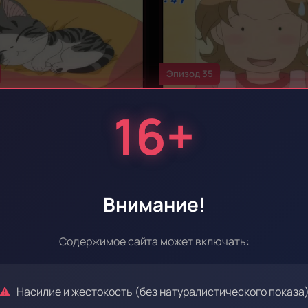
Эпизод 35
16+
Эпизод 39
Внимание!
Содержимое сайта может включать:
Насилие и жестокость (без натуралистического показа
Эпизод 43