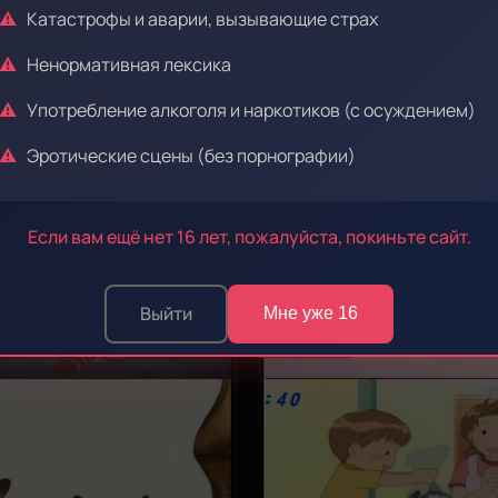
Катастрофы и аварии, вызывающие страх
Ненормативная лексика
Употребление алкоголя и наркотиков (с осуждением)
Эротические сцены (без порнографии)
Эпизод 47
Если вам ещё нет 16 лет, пожалуйста, покиньте сайт.
Выйти
Мне уже 16
Эпизод 51