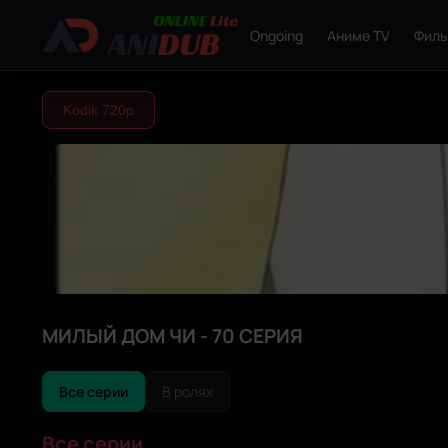
Ongoing
Аниме TV
Фил
Kodik 720р
МИЛЫЙ ДОМ ЧИ - 70 СЕРИЯ
Все серии
В ролях
Все серии