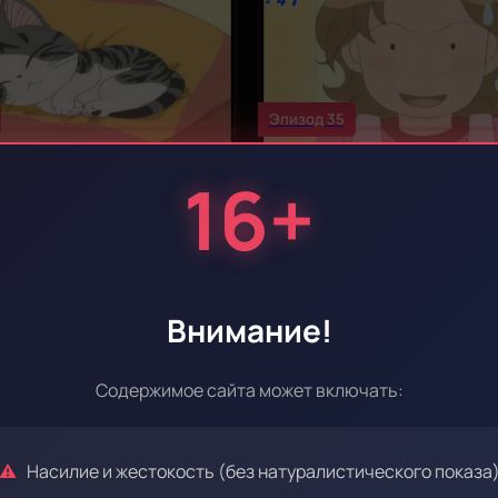
Эпизод 35
16+
Эпизод 39
Внимание!
Содержимое сайта может включать:
Насилие и жестокость (без натуралистического показа
Эпизод 43