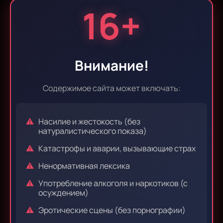
16+
Эпизод 9
Эпизод 10
Внимание!
Эпизод 11
Эпизод 12
Содержимое сайта может включать:
Насилие и жестокость (без
Эпизод 13
Эпизод 14
натуралистического показа)
Катастрофы и аварии, вызывающие страх
Ненормативная лексика
Эпизод 15
Эпизод 16
Употребление алкоголя и наркотиков (с
осуждением)
Эротические сцены (без порнографии)