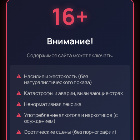
16+
Эпизод 9
Эпизод 10
Внимание!
Эпизод 11
Эпизод 12
Содержимое сайта может включать:
Насилие и жестокость (без
Эпизод 13
Эпизод 14
натуралистического показа)
Катастрофы и аварии, вызывающие страх
Ненормативная лексика
Эпизод 15
Эпизод 16
Употребление алкоголя и наркотиков (с
осуждением)
Эротические сцены (без порнографии)