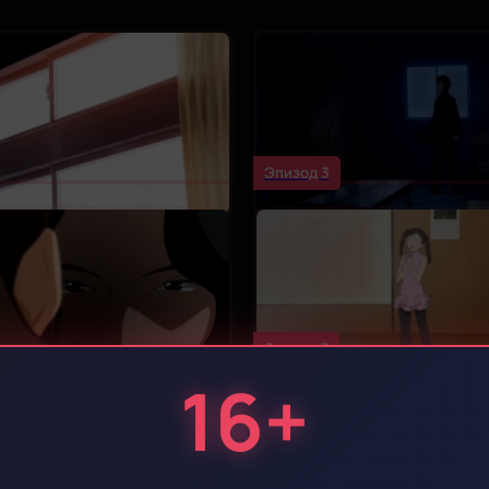
Эпизод 3
Эпизод 7
16+