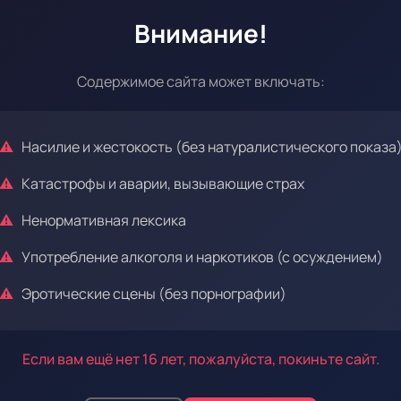
Внимание!
Эпизод 11
Содержимое сайта может включать:
Насилие и жестокость (без натуралистического показа
Эпизод 15
Катастрофы и аварии, вызывающие страх
Ненормативная лексика
Употребление алкоголя и наркотиков (с осуждением)
Эротические сцены (без порнографии)
Эпизод 19
Если вам ещё нет 16 лет, пожалуйста, покиньте сайт.