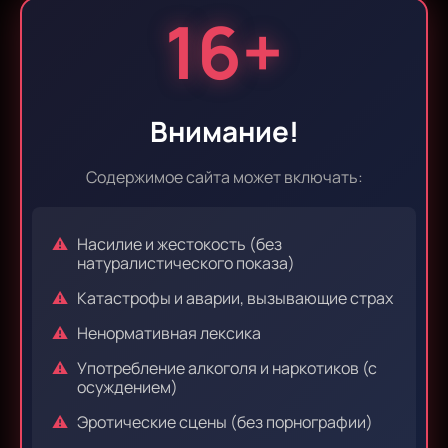
16+
Эпизод 9
Эпизод 10
Внимание!
Эпизод 11
Эпизод 12
Содержимое сайта может включать:
Насилие и жестокость (без
Эпизод 13
Эпизод 14
натуралистического показа)
Катастрофы и аварии, вызывающие страх
Ненормативная лексика
Эпизод 15
Эпизод 16
Употребление алкоголя и наркотиков (с
осуждением)
Эротические сцены (без порнографии)