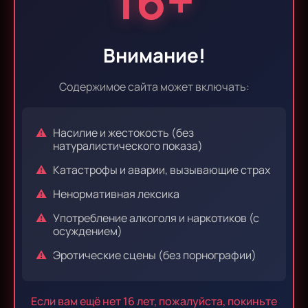
16+
Эпизод 9
Эпизод 10
Внимание!
Содержимое сайта может включать:
Эпизод 11
Эпизод 12
Насилие и жестокость (без
натуралистического показа)
Катастрофы и аварии, вызывающие страх
Эпизод 13
Эпизод 14
Ненормативная лексика
Употребление алкоголя и наркотиков (с
осуждением)
Эпизод 15
Эпизод 16
Эротические сцены (без порнографии)
Если вам ещё нет 16 лет, пожалуйста, покиньте