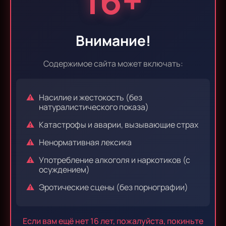
16+
Эпизод 9
Эпизод 10
Внимание!
Содержимое сайта может включать:
Эпизод 11
Эпизод 12
Насилие и жестокость (без
натуралистического показа)
Катастрофы и аварии, вызывающие страх
Эпизод 13
Эпизод 14
Ненормативная лексика
Употребление алкоголя и наркотиков (с
осуждением)
Эпизод 15
Эпизод 16
Эротические сцены (без порнографии)
Если вам ещё нет 16 лет, пожалуйста, покиньте