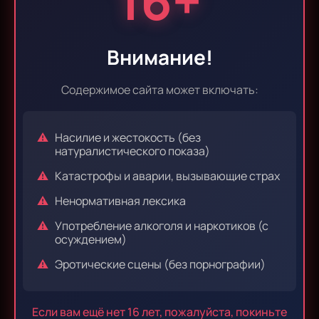
16+
Эпизод 9
Эпизод 10
Внимание!
Содержимое сайта может включать:
Эпизод 11
Эпизод 12
Насилие и жестокость (без
натуралистического показа)
Катастрофы и аварии, вызывающие страх
Эпизод 13
Эпизод 14
Ненормативная лексика
Употребление алкоголя и наркотиков (с
осуждением)
Эпизод 15
Эпизод 16
Эротические сцены (без порнографии)
Если вам ещё нет 16 лет, пожалуйста, покиньте