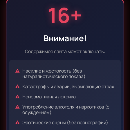
16+
Эпизод 9
Эпизод 10
Внимание!
Эпизод 11
Эпизод 12
Содержимое сайта может включать:
Насилие и жестокость (без
Эпизод 13
Эпизод 14
натуралистического показа)
Катастрофы и аварии, вызывающие страх
Ненормативная лексика
Эпизод 15
Эпизод 16
Употребление алкоголя и наркотиков (с
осуждением)
Эротические сцены (без порнографии)