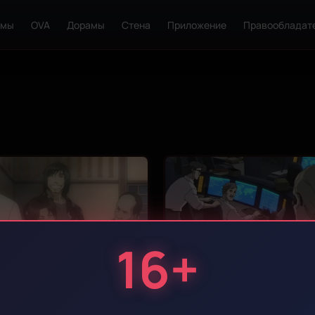
ьмы
OVA
Дорамы
Стена
Приложение
Правообладат
16+
Эпизод 3