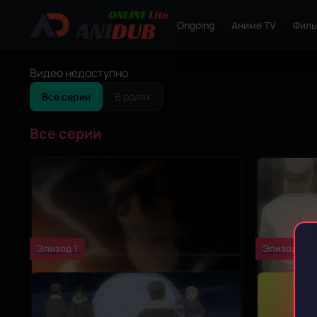
Ongoing
Аниме TV
Фил
Видео недоступно
Все серии
В ролях
Все серии
Эпизод 1
Эпизод 2