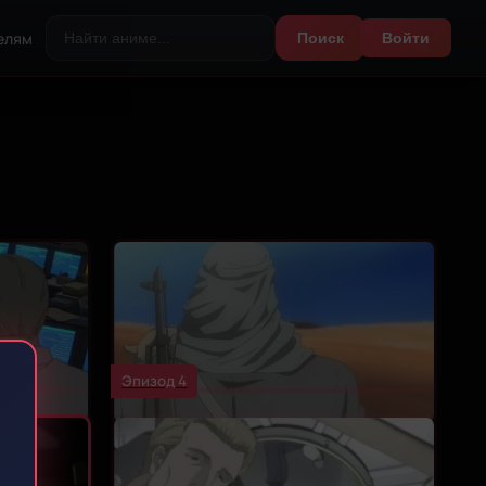
елям
Поиск
Войти
Эпизод 4