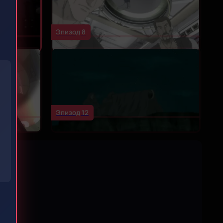
Эпизод 8
)
Эпизод 12