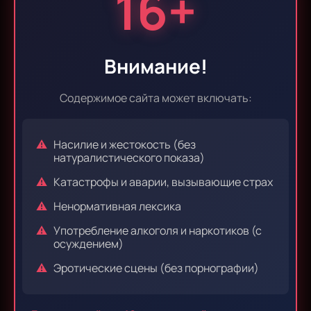
16+
Эпизод 5
Эпизод 6
Внимание!
Эпизод 7
Эпизод 8
Содержимое сайта может включать:
Насилие и жестокость (без
натуралистического показа)
Эпизод 9
Эпизод 10
Катастрофы и аварии, вызывающие страх
Ненормативная лексика
Употребление алкоголя и наркотиков (с
Эпизод 11
Эпизод 12
осуждением)
Эротические сцены (без порнографии)
Комментарии к серии 12