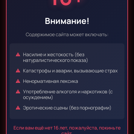
Внимание!
Эпизод 1
Эпизод 2
Содержимое сайта может включать:
Насилие и жестокость (без
Эпизод 3
Эпизод 4
натуралистического показа)
Катастрофы и аварии, вызывающие страх
Ненормативная лексика
Эпизод 5
Эпизод 6
Употребление алкоголя и наркотиков (с
осуждением)
Эротические сцены (без порнографии)
Комментарии к серии 5
Если вам ещё нет 16 лет, пожалуйста, покиньте
0 комментариев
сайт.