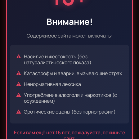
Внимание!
Эпизод 1
Эпизод 2
Содержимое сайта может включать:
Насилие и жестокость (без
Эпизод 3
Эпизод 4
натуралистического показа)
Катастрофы и аварии, вызывающие страх
Ненормативная лексика
Эпизод 5
Эпизод 6
Употребление алкоголя и наркотиков (с
осуждением)
Эротические сцены (без порнографии)
Комментарии к серии 1
Если вам ещё нет 16 лет, пожалуйста, покиньте
0 комментариев
сайт.