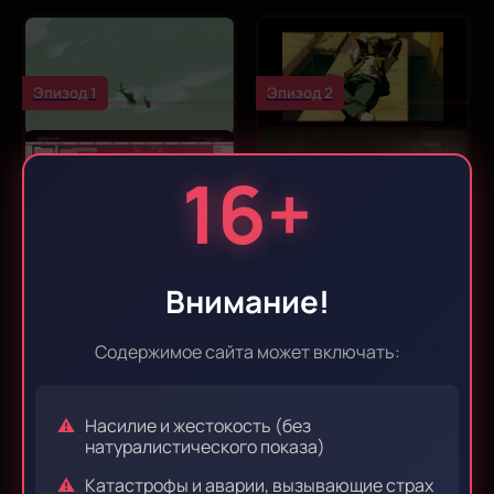
Эпизод 1
Эпизод 2
16+
Эпизод 3
Эпизод 4
Внимание!
Эпизод 5
Эпизод 6
Содержимое сайта может включать:
Насилие и жестокость (без
Эпизод 7
Эпизод 8
натуралистического показа)
Катастрофы и аварии, вызывающие страх