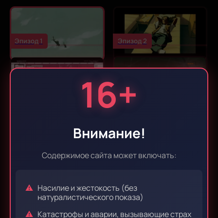
Эпизод 1
Эпизод 2
16+
Эпизод 3
Эпизод 4
Внимание!
Эпизод 5
Эпизод 6
Содержимое сайта может включать:
Насилие и жестокость (без
Эпизод 7
Эпизод 8
натуралистического показа)
Катастрофы и аварии, вызывающие страх