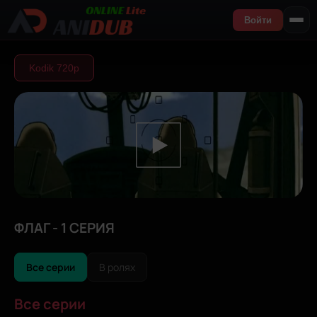
Войти
Kodik 720р
ФЛАГ - 1 СЕРИЯ
Все серии
В ролях
Все серии