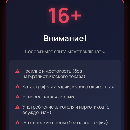
16+
Эпизод 9
Эпизод 10
Внимание!
Эпизод 11
Эпизод 12
Содержимое сайта может включать:
Насилие и жестокость (без
Эпизод 13
Эпизод 14
натуралистического показа)
Катастрофы и аварии, вызывающие страх
Ненормативная лексика
Эпизод 15
Эпизод 16
Употребление алкоголя и наркотиков (с
осуждением)
Эротические сцены (без порнографии)