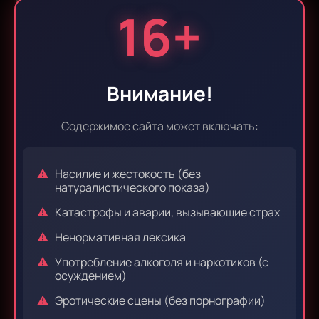
16+
Эпизод 9
Эпизод 10
Внимание!
Эпизод 11
Эпизод 12
Содержимое сайта может включать:
Насилие и жестокость (без
Эпизод 13
Эпизод 14
натуралистического показа)
Катастрофы и аварии, вызывающие страх
Ненормативная лексика
Эпизод 15
Эпизод 16
Употребление алкоголя и наркотиков (с
осуждением)
Эротические сцены (без порнографии)