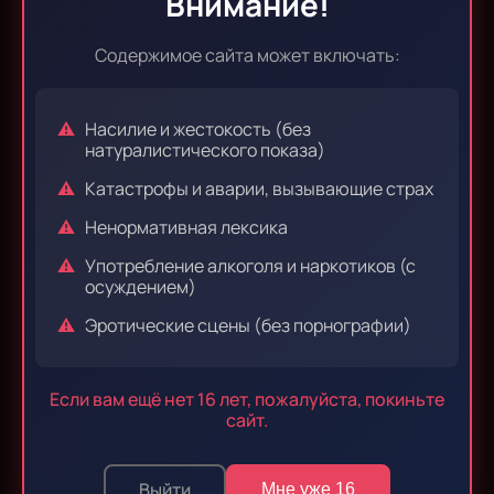
Внимание!
Содержимое сайта может включать:
Эпизод 15
Эпизод 16
Насилие и жестокость (без
натуралистического показа)
Катастрофы и аварии, вызывающие страх
Эпизод 17
Эпизод 18
Ненормативная лексика
Употребление алкоголя и наркотиков (с
осуждением)
Эротические сцены (без порнографии)
Эпизод 19
Эпизод 20
Если вам ещё нет 16 лет, пожалуйста, покиньте
сайт.
Эпизод 21
Эпизод 22
Выйти
Мне уже 16