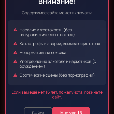
Внимание!
Содержимое сайта может включать:
Эпизод 15
Эпизод 16
Насилие и жестокость (без
натуралистического показа)
Катастрофы и аварии, вызывающие страх
Эпизод 17
Эпизод 18
Ненормативная лексика
Употребление алкоголя и наркотиков (с
осуждением)
Эротические сцены (без порнографии)
Эпизод 19
Эпизод 20
Если вам ещё нет 16 лет, пожалуйста, покиньте
сайт.
Эпизод 21
Эпизод 22
Выйти
Мне уже 16