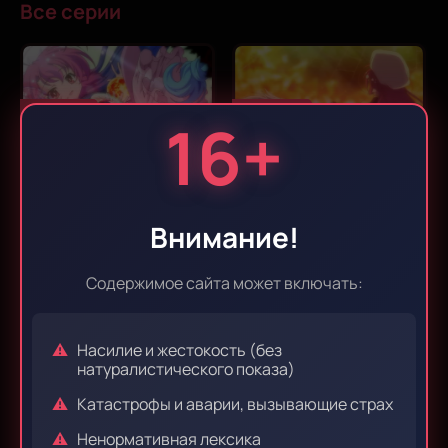
Все серии
Эпизод 1
Эпизод 2
16+
Эпизод 3
Эпизод 4
Внимание!
Содержимое сайта может включать:
Эпизод 5
Эпизод 6
Насилие и жестокость (без
натуралистического показа)
Катастрофы и аварии, вызывающие страх
Эпизод 7
Эпизод 8
Ненормативная лексика