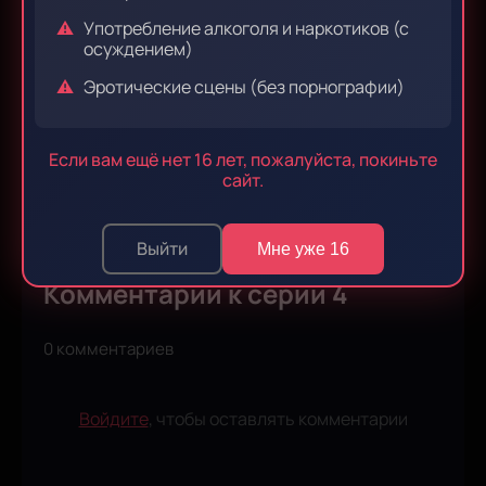
Употребление алкоголя и наркотиков (с
осуждением)
Эпизод 9
Эпизод 10
Эротические сцены (без порнографии)
Если вам ещё нет 16 лет, пожалуйста, покиньте
сайт.
Эпизод 11
Эпизод 12
Выйти
Мне уже 16
Комментарии к серии 4
0 комментариев
Войдите
, чтобы оставлять комментарии