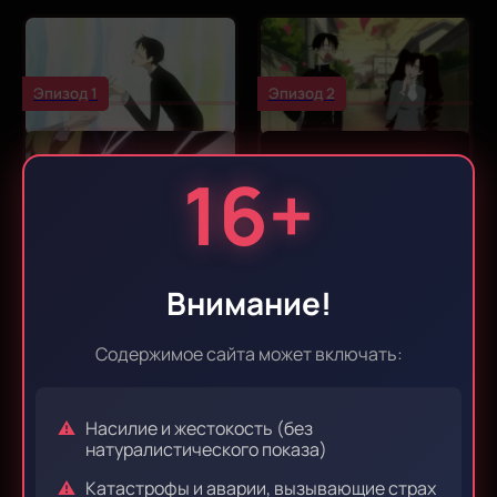
Эпизод 1
Эпизод 2
16+
Эпизод 3
Эпизод 4
Внимание!
Эпизод 5
Эпизод 6
Содержимое сайта может включать:
Насилие и жестокость (без
Эпизод 7
Эпизод 8
натуралистического показа)
Катастрофы и аварии, вызывающие страх