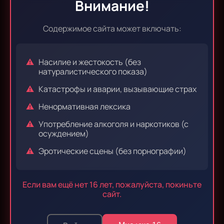
Внимание!
Эпизод 35
Эпизод 36
Содержимое сайта может включать:
Насилие и жестокость (без
Эпизод 37
Эпизод 38
натуралистического показа)
Катастрофы и аварии, вызывающие страх
Ненормативная лексика
Эпизод 39
Эпизод 40
Употребление алкоголя и наркотиков (с
осуждением)
Эротические сцены (без порнографии)
Эпизод 41
Эпизод 42
Если вам ещё нет 16 лет, пожалуйста, покиньте
сайт.
Эпизод 43
Эпизод 44