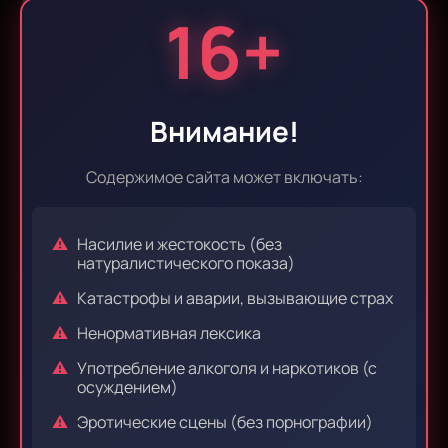
16+
Эпизод 9
Эпизод 10
Внимание!
Эпизод 11
Эпизод 12
Содержимое сайта может включать:
Насилие и жестокость (без
Эпизод 13
Эпизод 14
натуралистического показа)
Катастрофы и аварии, вызывающие страх
Ненормативная лексика
Эпизод 15
Эпизод 16
Употребление алкоголя и наркотиков (с
осуждением)
Эротические сцены (без порнографии)