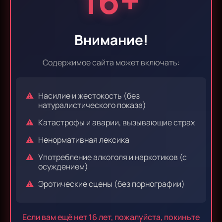
16+
Эпизод 9
Эпизод 10
Внимание!
Содержимое сайта может включать:
Эпизод 11
Эпизод 12
Насилие и жестокость (без
натуралистического показа)
Катастрофы и аварии, вызывающие страх
Эпизод 13
Эпизод 14
Ненормативная лексика
Употребление алкоголя и наркотиков (с
осуждением)
Эпизод 15
Эпизод 16
Эротические сцены (без порнографии)
Если вам ещё нет 16 лет, пожалуйста, покиньте