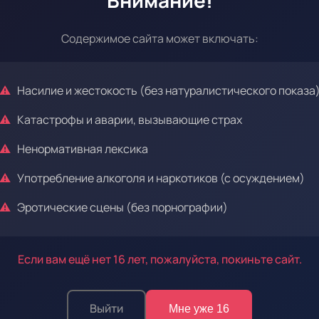
Внимание!
Содержимое сайта может включать:
Насилие и жестокость (без натуралистического показа
Эпизод 3
Катастрофы и аварии, вызывающие страх
Ненормативная лексика
Употребление алкоголя и наркотиков (с осуждением)
Эротические сцены (без порнографии)
Если вам ещё нет 16 лет, пожалуйста, покиньте сайт.
Войдите
, чтобы оставлять комментарии
Выйти
Мне уже 16