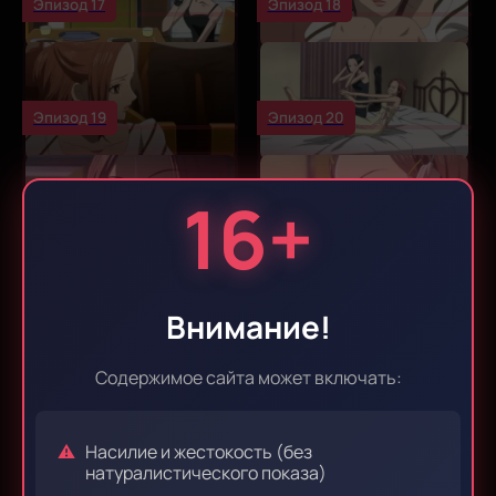
Эпизод 17
Эпизод 18
Эпизод 19
Эпизод 20
16+
Эпизод 21
Эпизод 22
Внимание!
Эпизод 23
Эпизод 24
Содержимое сайта может включать:
Насилие и жестокость (без
Эпизод 25
Эпизод 26
натуралистического показа)