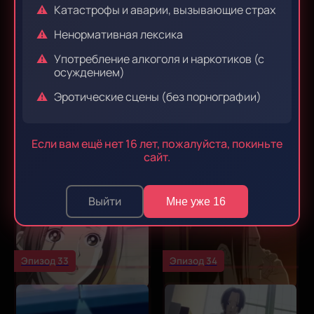
Катастрофы и аварии, вызывающие страх
Ненормативная лексика
Эпизод 27
Эпизод 28
Употребление алкоголя и наркотиков (с
осуждением)
Эротические сцены (без порнографии)
Эпизод 29
Эпизод 30
Если вам ещё нет 16 лет, пожалуйста, покиньте
сайт.
Эпизод 31
Эпизод 32
Выйти
Мне уже 16
Эпизод 33
Эпизод 34