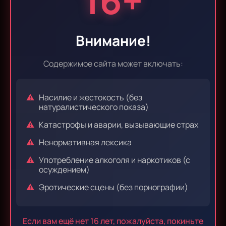
16+
Эпизод 9
Эпизод 10
Внимание!
Содержимое сайта может включать:
Эпизод 11
Эпизод 12
Насилие и жестокость (без
натуралистического показа)
Катастрофы и аварии, вызывающие страх
Эпизод 13
Эпизод 14
Ненормативная лексика
Употребление алкоголя и наркотиков (с
осуждением)
Эпизод 15
Эпизод 16
Эротические сцены (без порнографии)
Если вам ещё нет 16 лет, пожалуйста, покиньте