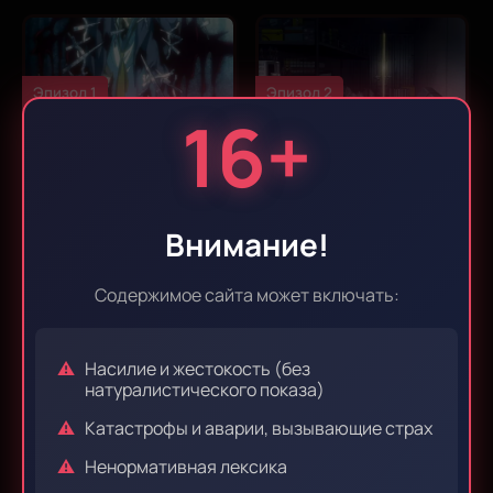
Эпизод 1
Эпизод 2
16+
Эпизод 3
Эпизод 4
Внимание!
Содержимое сайта может включать:
Эпизод 5
Эпизод 6
Насилие и жестокость (без
натуралистического показа)
Катастрофы и аварии, вызывающие страх
Эпизод 7
Эпизод 8
Ненормативная лексика