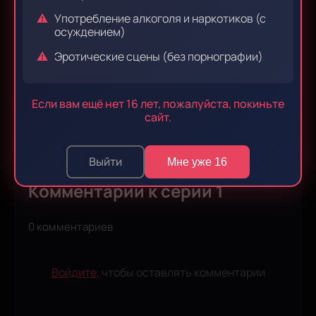
Употребление алкоголя и наркотиков (с
осуждением)
Эпизод 9
Эпизод 10
Эротические сцены (без порнографии)
Если вам ещё нет 16 лет, пожалуйста, покиньте
сайт.
Эпизод 11
Эпизод 12
Выйти
Мне уже 16
Комментарии к серии 1
0 комментариев
Войдите
, чтобы оставлять комментарии