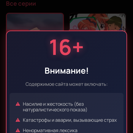
Все серии
Эпизод 1
Эпизод 2
16+
Эпизод 3
Эпизод 4
Внимание!
Содержимое сайта может включать:
Эпизод 5
Эпизод 6
Насилие и жестокость (без
натуралистического показа)
Катастрофы и аварии, вызывающие страх
Эпизод 7
Эпизод 8
Ненормативная лексика