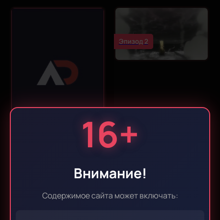
Эпизод 2
16+
Эпизод 1
Внимание!
Эпизод 3
Эпизод 4
Содержимое сайта может включать:
Эпизод 5
Эпизод 6