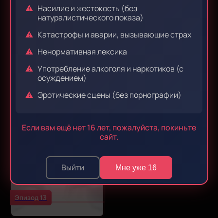
Насилие и жестокость (без
натуралистического показа)
Катастрофы и аварии, вызывающие страх
Эпизод 7
Эпизод 8
Ненормативная лексика
Употребление алкоголя и наркотиков (с
осуждением)
Эротические сцены (без порнографии)
Эпизод 9
Эпизод 10
Если вам ещё нет 16 лет, пожалуйста, покиньте
сайт.
Эпизод 11
Эпизод 12
Выйти
Мне уже 16
Эпизод 13