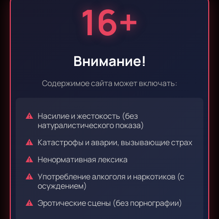
16+
Эпизод 45
Эпизод 46
Внимание!
Содержимое сайта может включать:
Эпизод 47
Эпизод 48
Насилие и жестокость (без
натуралистического показа)
Катастрофы и аварии, вызывающие страх
Эпизод 49
Эпизод 50
Ненормативная лексика
Употребление алкоголя и наркотиков (с
осуждением)
Эпизод 51
Эпизод 52
Эротические сцены (без порнографии)