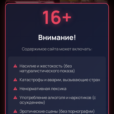
16+
Эпизод 9
Эпизод 10
Внимание!
Эпизод 11
Эпизод 12
Содержимое сайта может включать:
Насилие и жестокость (без
натуралистического показа)
Эпизод 13
Эпизод 14
Катастрофы и аварии, вызывающие страх
Ненормативная лексика
Эпизод 15
Эпизод 16
Употребление алкоголя и наркотиков (с
осуждением)
Эротические сцены (без порнографии)