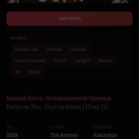
СМОТРЕТЬ
Актёры:
Shinjiro-san
Zenfore
rinkador
Павел Елисеев
njuciti
LanigirO
Sollavir
Yui
Nesty
Башня Бога: Возвращение принца
Kami no Tou: Ouji no Kikan [13 из 13]
Год:
Студия:
Режиссёр:
2024
The Answer
Кадзуёси