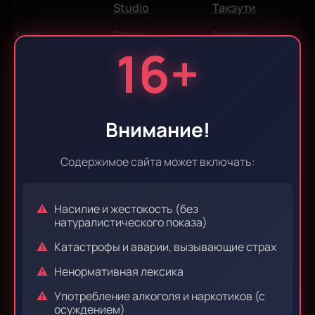
Studio
Такэути
Автор:
Страна:
Shikimori:
16+
SIU
Япония
52635
Звукорежиссер:
WhiteWingsStore
Внимание!
Жанры:
Содержимое сайта может включать:
экшен
приключения
драма
фэнтези
тайна
Насилие и жестокость (без
натуралистического показа)
Посреди мира возвышается огромная башня,
Катастрофы и аварии, вызывающие страх
попасть в которую крайне сложно (но очень
Ненормативная лексика
хочется), а выбраться из которой практически
Употребление алкоголя и наркотиков (с
невозможно (но не очень и хочется). Путь ведёт
осуждением)